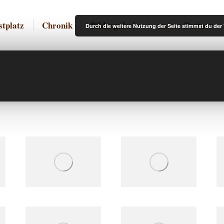
r Dorffestplatz
Chronik
Bildergalerie
unsere Pa
stplatz
Chronik
Bildergalerie
unsere Partner
Durch die weitere Nutzung der Seite stimmst du de